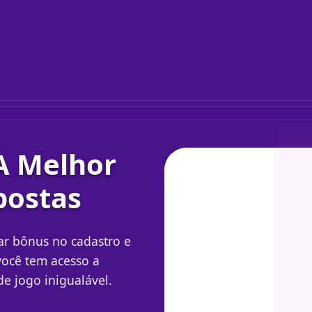
A Melhor
postas
r bônus no cadastro e
ocê tem acesso a
e jogo inigualável.