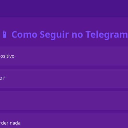
📱 Como Seguir no Telegram
ositivo
al"
erder nada