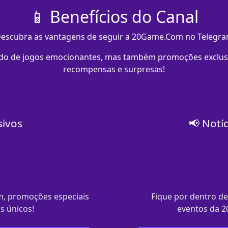
📱 Benefícios do Canal
escubra as vantagens de seguir a 20Game.Com no Telegr
o de jogos emocionantes, mas também promoções exclusi
recompensas e surpresas!
sivos
📢 Notí
m, promoções especiais
Fique por dentro d
s únicos!
eventos da 