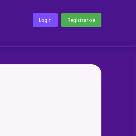
Login
Registrar-se