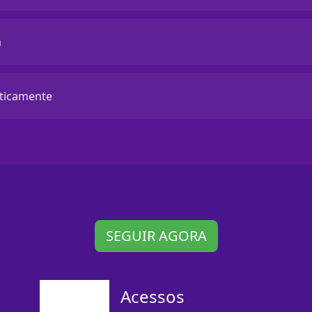
a
aticamente
SEGUIR AGORA
Acessos