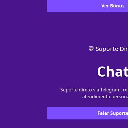
Ver Bônus
💬 Suporte Di
Cha
Suporte direto via Telegram, r
atendimento persona
Falar Suport