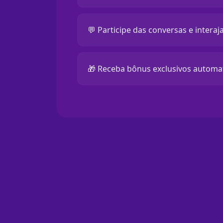
💬 Participe das conversas e interaj
🎁 Receba bônus exclusivos autom