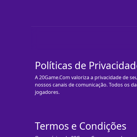
Políticas de Privacida
A 20Game.Com valoriza a privacidade de se
nossos canais de comunicação. Todos os dad
jogadores.
Termos e Condições