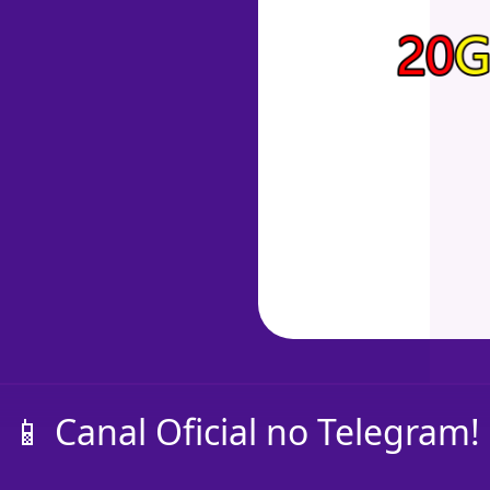
📱 Canal Oficial no Telegram!