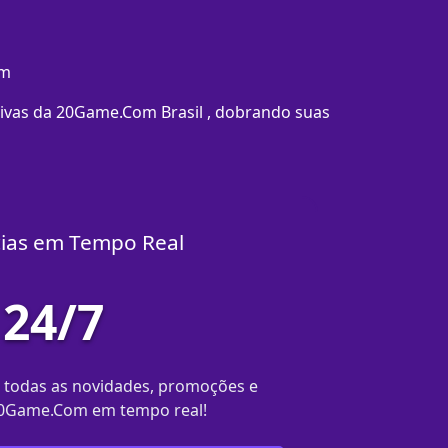
am
vas da 20Game.Com Brasil , dobrando suas
cias em Tempo Real
24/7
e todas as novidades, promoções e
20Game.Com em tempo real!