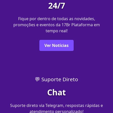
24/7
Fique por dentro de todas as novidades,
promoções e eventos da 17Br Plataforma em
tempo real!
Ver Notícias
💬 Suporte Direto
Chat
Suporte direto via Telegram, respostas rápidas e
atendimento personalizado!