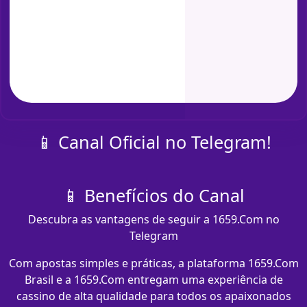
📱 Canal Oficial no Telegram!
📱 Benefícios do Canal
Descubra as vantagens de seguir a 1659.Com no
Telegram
Com apostas simples e práticas, a plataforma 1659.Com
Brasil e a 1659.Com entregam uma experiência de
cassino de alta qualidade para todos os apaixonados