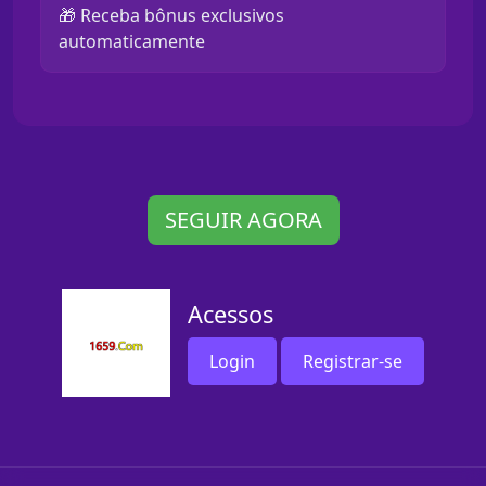
🎁 Receba bônus exclusivos
automaticamente
SEGUIR AGORA
Acessos
Login
Registrar-se