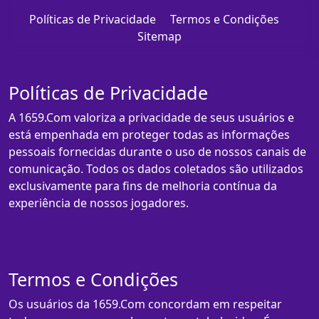
Políticas de Privacidade
Termos e Condições
Sitemap
Políticas de Privacidade
A 1659.Com valoriza a privacidade de seus usuários e
está empenhada em proteger todas as informações
pessoais fornecidas durante o uso de nossos canais de
comunicação. Todos os dados coletados são utilizados
exclusivamente para fins de melhoria contínua da
experiência de nossos jogadores.
Termos e Condições
Os usuários da 1659.Com concordam em respeitar