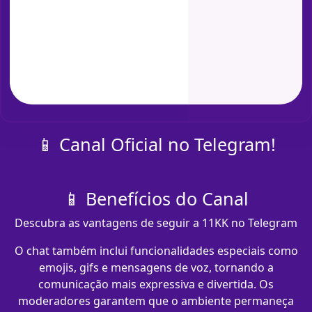
📱 Canal Oficial no Telegram!
📱 Benefícios do Canal
Descubra as vantagens de seguir a 11KK no Telegram
O chat também inclui funcionalidades especiais como
emojis, gifs e mensagens de voz, tornando a
comunicação mais expressiva e divertida. Os
moderadores garantem que o ambiente permaneça