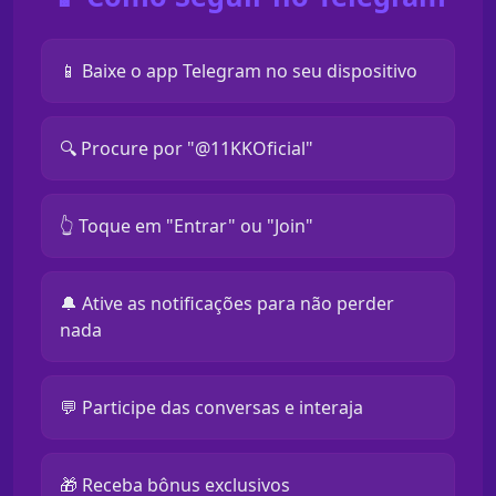
📱 Baixe o app Telegram no seu dispositivo
🔍 Procure por "@11KKOficial"
👆 Toque em "Entrar" ou "Join"
🔔 Ative as notificações para não perder
nada
💬 Participe das conversas e interaja
🎁 Receba bônus exclusivos