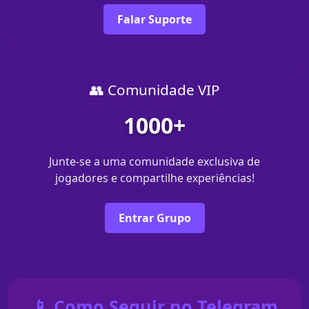
Falar Suporte
👥 Comunidade VIP
1000+
Junte-se a uma comunidade exclusiva de
jogadores e compartilhe experiências!
Entrar Grupo
📱 Como Seguir no Telegram