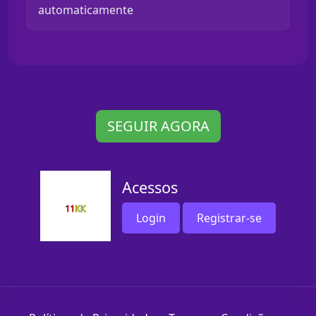
automaticamente
SEGUIR AGORA
Acessos
Login
Registrar-se