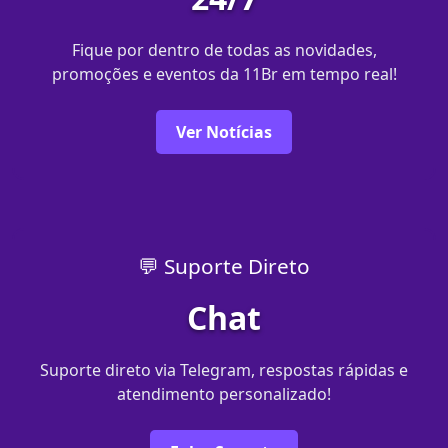
Fique por dentro de todas as novidades,
promoções e eventos da 11Br em tempo real!
Ver Notícias
💬 Suporte Direto
Chat
Suporte direto via Telegram, respostas rápidas e
atendimento personalizado!