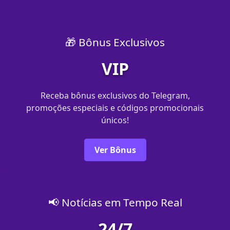
🎁 Bônus Exclusivos
VIP
Receba bônus exclusivos do Telegram,
promoções especiais e códigos promocionais
únicos!
Ver Bônus
📢 Notícias em Tempo Real
24/7