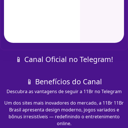
📱 Canal Oficial no Telegram!
📱 Benefícios do Canal
Descubra as vantagens de seguir a 11Br no Telegram
Um dos sites mais inovadores do mercado, a 11Br 11Br
Brasil apresenta design moderno, jogos variados e
bônus irresistíveis — redefinindo o entretenimento
online.