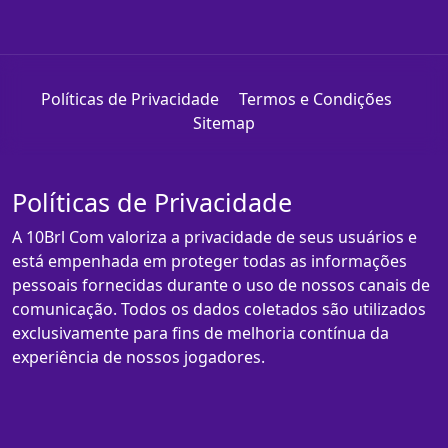
Políticas de Privacidade
Termos e Condições
Sitemap
Políticas de Privacidade
A 10Brl Com valoriza a privacidade de seus usuários e
está empenhada em proteger todas as informações
pessoais fornecidas durante o uso de nossos canais de
comunicação. Todos os dados coletados são utilizados
exclusivamente para fins de melhoria contínua da
experiência de nossos jogadores.