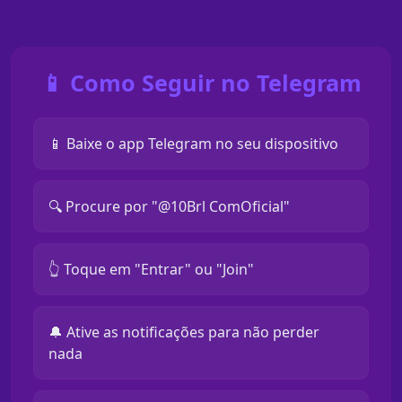
📱 Como Seguir no Telegram
📱 Baixe o app Telegram no seu dispositivo
🔍 Procure por "@10Brl ComOficial"
👆 Toque em "Entrar" ou "Join"
🔔 Ative as notificações para não perder
nada