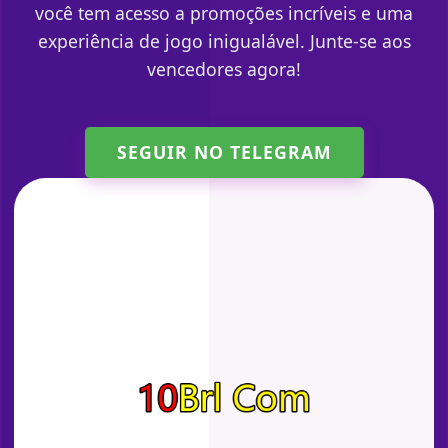
você tem acesso a promoções incríveis e uma
experiência de jogo inigualável. Junte-se aos
vencedores agora!
SEGUIR NO TELEGRAM